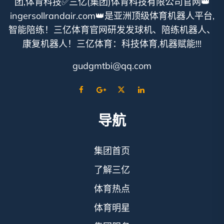
团,体育科技✅三亿(集团)体育科技有限公司官网👑
ingersollrandair.com👑是亚洲顶级体育机器人平台,
智能陪练！三亿体育官网研发发球机、陪练机器人、
康复机器人！三亿体育：科技体育,机器赋能!!!
gudgmtbi@qq.com
导航
集团首页
了解三亿
体育热点
体育明星