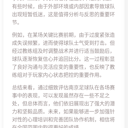
有些时候，由于外部环境或内部因素导致球队
出现短暂低迷，这是值得分析与反思的重要环
节。
例如，在某场关键比赛前期，由于过度紧张造
成失误频繁，进而使得球队士气受到打击。但
经过教练组及时调整战术并进行适当鼓励后，
球队逐渐恢复信心并追回比分。这一过程彰显
了良好沟通与灵活应变的重要性，也反映了教
练组对于玩家内心状态把控的重要作用。
总结来看，通过细致评估南京足球队在各场赛
事中的表现，可以发现虽然存在一些不足之
处，但总体而言，他们依旧展现出了强大的潜
力和坚毅品质。未来，如果能够进一步加强针
对性的心理培训和完善团队协作机制，相信将
在全国范围内取得更好的成绩。